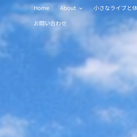
内
Home
About
小さなライブと
容
を
お問い合わせ
ス
キ
ッ
プ